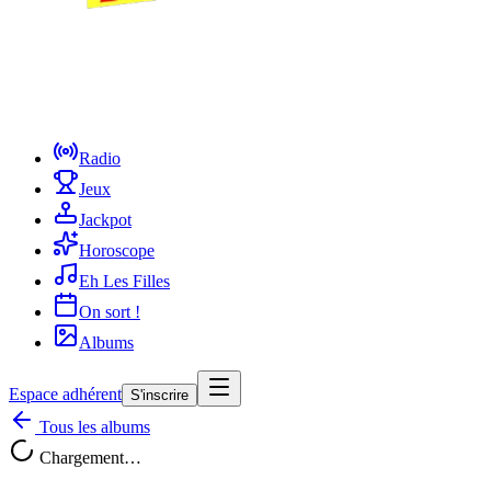
Radio
Jeux
Jackpot
Horoscope
Eh Les Filles
On sort !
Albums
Espace adhérent
S'inscrire
Tous les albums
Chargement…