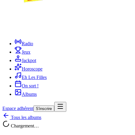
Radio
Jeux
Jackpot
Horoscope
Eh Les Filles
On sort !
Albums
Espace adhérent
S'inscrire
Tous les albums
Chargement…