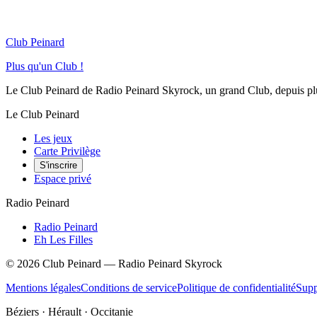
Club Peinard
Plus qu'un Club !
Le Club Peinard de Radio Peinard Skyrock, un grand Club, depuis plus 
Le Club Peinard
Les jeux
Carte Privilège
S'inscrire
Espace privé
Radio Peinard
Radio Peinard
Eh Les Filles
©
2026
Club Peinard — Radio Peinard Skyrock
Mentions légales
Conditions de service
Politique de confidentialité
Supp
Béziers · Hérault · Occitanie