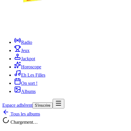
Radio
Jeux
Jackpot
Horoscope
Eh Les Filles
On sort !
Albums
Espace adhérent
S'inscrire
Tous les albums
Chargement…