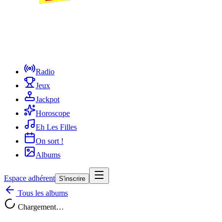
Radio
Jeux
Jackpot
Horoscope
Eh Les Filles
On sort !
Albums
Espace adhérent
S'inscrire
Tous les albums
Chargement…