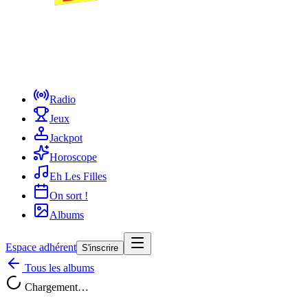
Radio
Jeux
Jackpot
Horoscope
Eh Les Filles
On sort !
Albums
Espace adhérent
S'inscrire
Tous les albums
Chargement…