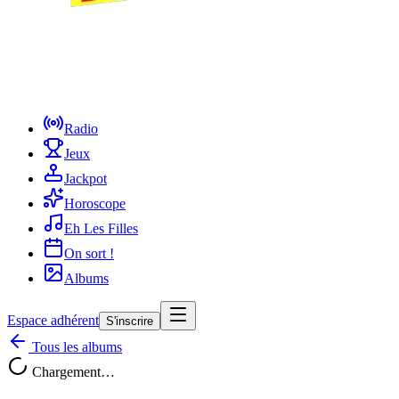
Radio
Jeux
Jackpot
Horoscope
Eh Les Filles
On sort !
Albums
Espace adhérent
S'inscrire
Tous les albums
Chargement…