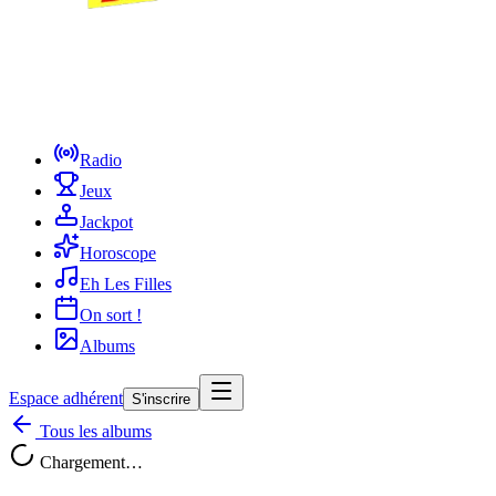
Radio
Jeux
Jackpot
Horoscope
Eh Les Filles
On sort !
Albums
Espace adhérent
S'inscrire
Tous les albums
Chargement…