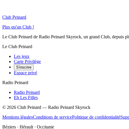
Club Peinard
Plus qu'un Club !
Le Club Peinard de Radio Peinard Skyrock, un grand Club, depuis plus 
Le Club Peinard
Les jeux
Carte Privilège
S'inscrire
Espace privé
Radio Peinard
Radio Peinard
Eh Les Filles
©
2026
Club Peinard — Radio Peinard Skyrock
Mentions légales
Conditions de service
Politique de confidentialité
Supp
Béziers · Hérault · Occitanie