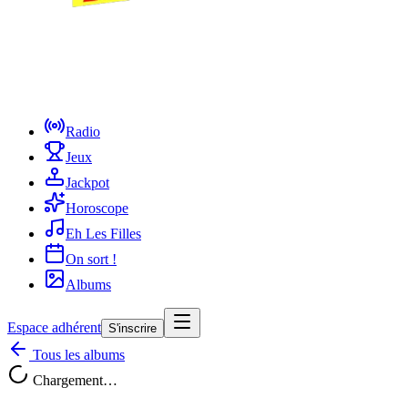
Radio
Jeux
Jackpot
Horoscope
Eh Les Filles
On sort !
Albums
Espace adhérent
S'inscrire
Tous les albums
Chargement…