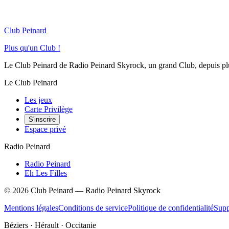
Club Peinard
Plus qu'un Club !
Le Club Peinard de Radio Peinard Skyrock, un grand Club, depuis plus 
Le Club Peinard
Les jeux
Carte Privilège
S'inscrire
Espace privé
Radio Peinard
Radio Peinard
Eh Les Filles
©
2026
Club Peinard — Radio Peinard Skyrock
Mentions légales
Conditions de service
Politique de confidentialité
Supp
Béziers · Hérault · Occitanie