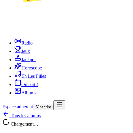
Radio
Jeux
Jackpot
Horoscope
Eh Les Filles
On sort !
Albums
Espace adhérent
S'inscrire
Tous les albums
Chargement…