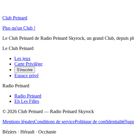
Club Peinard
Plus qu'un Club !
Le Club Peinard de Radio Peinard Skyrock, un grand Club, depuis plus 
Le Club Peinard
Les jeux
Carte Privilège
S'inscrire
Espace privé
Radio Peinard
Radio Peinard
Eh Les Filles
©
2026
Club Peinard — Radio Peinard Skyrock
Mentions légales
Conditions de service
Politique de confidentialité
Supp
Béziers · Hérault · Occitanie