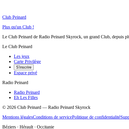
Club Peinard
Plus qu'un Club !
Le Club Peinard de Radio Peinard Skyrock, un grand Club, depuis plus 
Le Club Peinard
Les jeux
Carte Privilège
S'inscrire
Espace privé
Radio Peinard
Radio Peinard
Eh Les Filles
©
2026
Club Peinard — Radio Peinard Skyrock
Mentions légales
Conditions de service
Politique de confidentialité
Supp
Béziers · Hérault · Occitanie