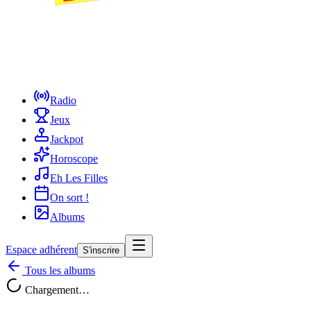
Radio
Jeux
Jackpot
Horoscope
Eh Les Filles
On sort !
Albums
Espace adhérent
S'inscrire
Tous les albums
Chargement…