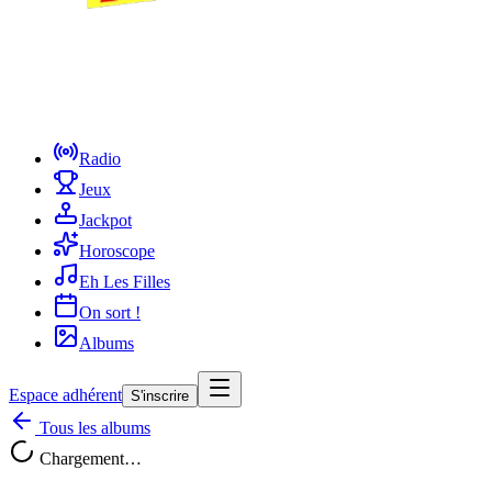
Radio
Jeux
Jackpot
Horoscope
Eh Les Filles
On sort !
Albums
Espace adhérent
S'inscrire
Tous les albums
Chargement…