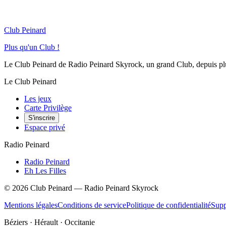
Club Peinard
Plus qu'un Club !
Le Club Peinard de Radio Peinard Skyrock, un grand Club, depuis plus 
Le Club Peinard
Les jeux
Carte Privilège
S'inscrire
Espace privé
Radio Peinard
Radio Peinard
Eh Les Filles
©
2026
Club Peinard — Radio Peinard Skyrock
Mentions légales
Conditions de service
Politique de confidentialité
Supp
Béziers · Hérault · Occitanie