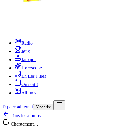
Radio
Jeux
Jackpot
Horoscope
Eh Les Filles
On sort !
Albums
Espace adhérent
S'inscrire
Tous les albums
Chargement…