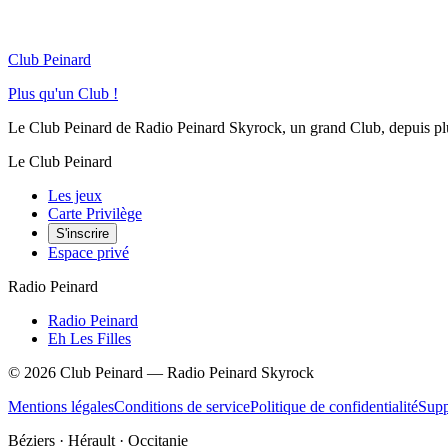
Club Peinard
Plus qu'un Club !
Le Club Peinard de Radio Peinard Skyrock, un grand Club, depuis plus 
Le Club Peinard
Les jeux
Carte Privilège
S'inscrire
Espace privé
Radio Peinard
Radio Peinard
Eh Les Filles
©
2026
Club Peinard — Radio Peinard Skyrock
Mentions légales
Conditions de service
Politique de confidentialité
Supp
Béziers · Hérault · Occitanie