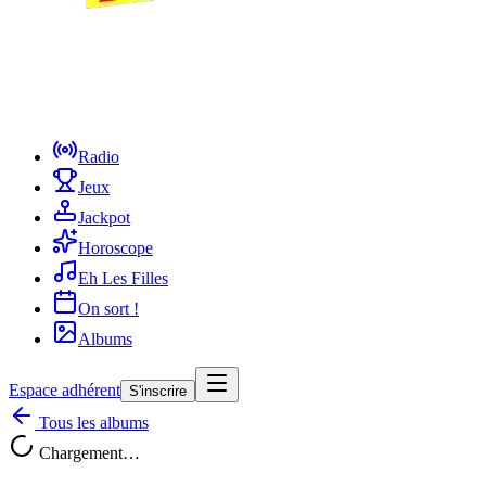
Radio
Jeux
Jackpot
Horoscope
Eh Les Filles
On sort !
Albums
Espace adhérent
S'inscrire
Tous les albums
Chargement…