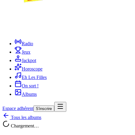
Radio
Jeux
Jackpot
Horoscope
Eh Les Filles
On sort !
Albums
Espace adhérent
S'inscrire
Tous les albums
Chargement…