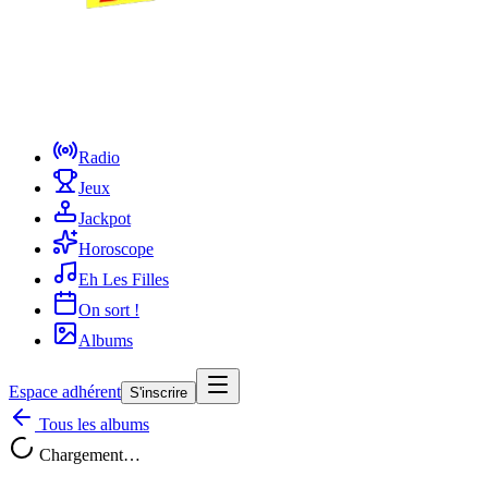
Radio
Jeux
Jackpot
Horoscope
Eh Les Filles
On sort !
Albums
Espace adhérent
S'inscrire
Tous les albums
Chargement…