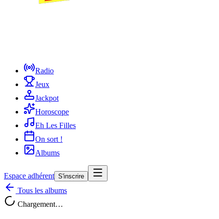
Radio
Jeux
Jackpot
Horoscope
Eh Les Filles
On sort !
Albums
Espace adhérent
S'inscrire
Tous les albums
Chargement…