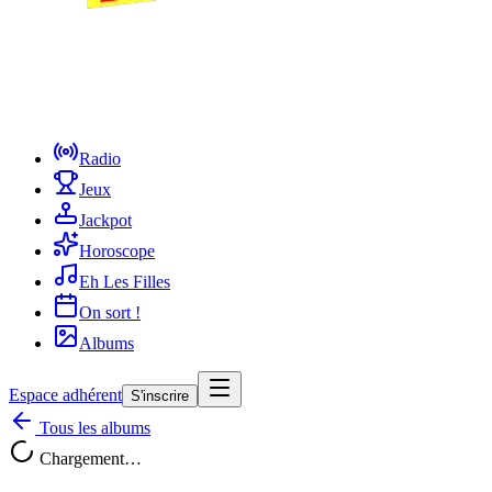
Radio
Jeux
Jackpot
Horoscope
Eh Les Filles
On sort !
Albums
Espace adhérent
S'inscrire
Tous les albums
Chargement…