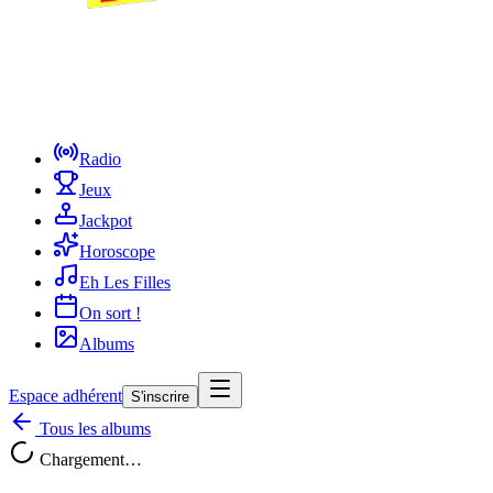
Radio
Jeux
Jackpot
Horoscope
Eh Les Filles
On sort !
Albums
Espace adhérent
S'inscrire
Tous les albums
Chargement…