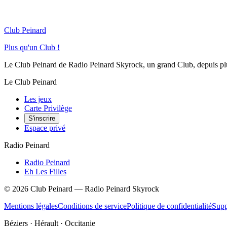
Club Peinard
Plus qu'un Club !
Le Club Peinard de Radio Peinard Skyrock, un grand Club, depuis plus 
Le Club Peinard
Les jeux
Carte Privilège
S'inscrire
Espace privé
Radio Peinard
Radio Peinard
Eh Les Filles
©
2026
Club Peinard — Radio Peinard Skyrock
Mentions légales
Conditions de service
Politique de confidentialité
Supp
Béziers · Hérault · Occitanie