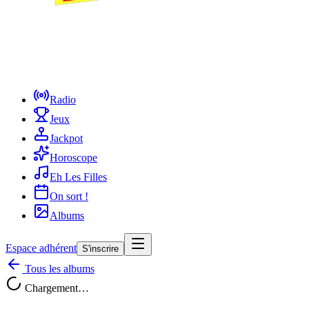
Radio
Jeux
Jackpot
Horoscope
Eh Les Filles
On sort !
Albums
Espace adhérent
S'inscrire
Tous les albums
Chargement…