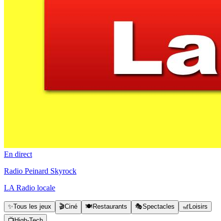
En direct
Radio Peinard Skyrock
LA Radio locale
✨
Tous les jeux
🎬
Ciné
🍽️
Restaurants
🎭
Spectacles
🎢
Loisirs
📺
High-Tech