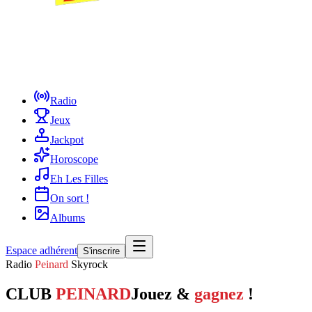
Radio
Jeux
Jackpot
Horoscope
Eh Les Filles
On sort !
Albums
Espace adhérent
S'inscrire
Radio
Peinard
Skyrock
CLUB
PEINARD
Jouez &
gagnez
!