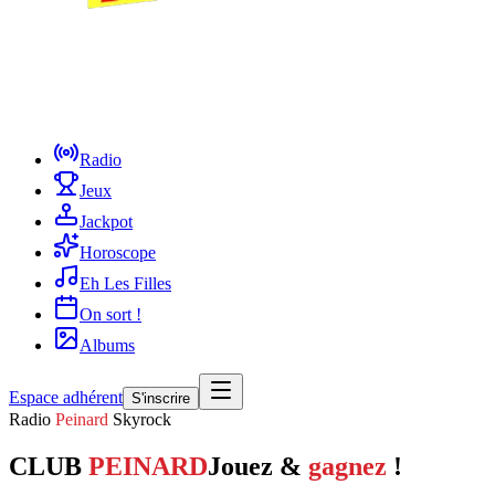
Radio
Jeux
Jackpot
Horoscope
Eh Les Filles
On sort !
Albums
Espace adhérent
S'inscrire
Radio
Peinard
Skyrock
CLUB
PEINARD
Jouez &
gagnez
!