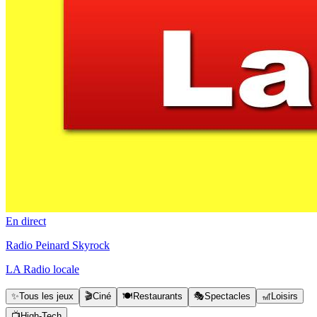
En direct
Radio Peinard Skyrock
LA Radio locale
✨
Tous les jeux
🎬
Ciné
🍽️
Restaurants
🎭
Spectacles
🎢
Loisirs
📺
High-Tech