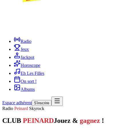
Radio
Jeux
Jackpot
Horoscope
Eh Les Filles
On sort !
Albums
Espace adhérent
S'inscrire
Radio
Peinard
Skyrock
CLUB
PEINARD
Jouez &
gagnez
!