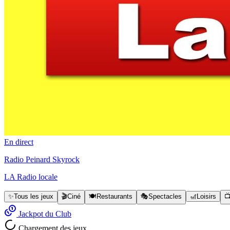
En direct
Radio Peinard Skyrock
LA Radio locale
✨
Tous les jeux
🎬
Ciné
🍽️
Restaurants
🎭
Spectacles
🎢
Loisirs

Jackpot du Club
Chargement des jeux…