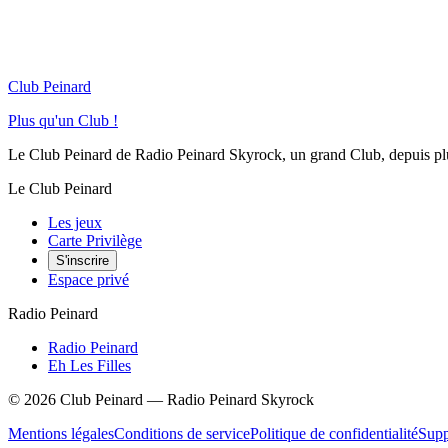
Club Peinard
Plus qu'un Club !
Le Club Peinard de Radio Peinard Skyrock, un grand Club, depuis plus 
Le Club Peinard
Les jeux
Carte Privilège
S'inscrire
Espace privé
Radio Peinard
Radio Peinard
Eh Les Filles
©
2026
Club Peinard — Radio Peinard Skyrock
Mentions légales
Conditions de service
Politique de confidentialité
Supp